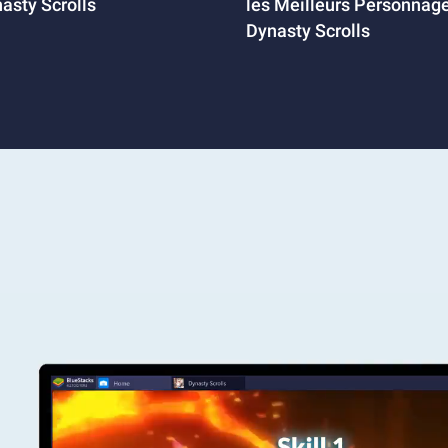
asty Scrolls
les Meilleurs Personnag
Dynasty Scrolls