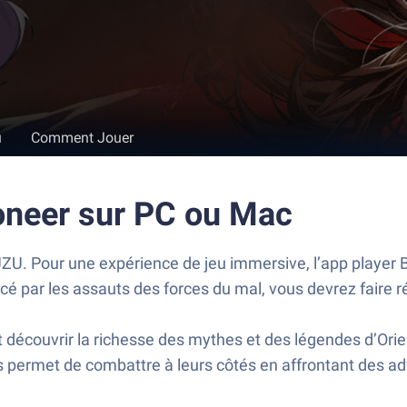
u
Comment Jouer
ioneer sur PC ou Mac
U. Pour une expérience de jeu immersive, l’app player B
ar les assauts des forces du mal, vous devrez faire régn
it découvrir la richesse des mythes et des légendes d’Ori
us permet de combattre à leurs côtés en affrontant des a