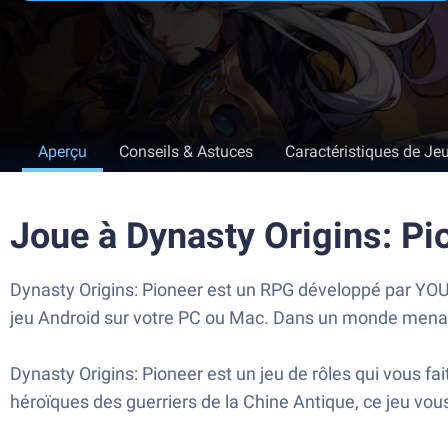
Aperçu
Conseils & Astuces
Caractéristiques de Je
Joue à Dynasty Origins: P
Dynasty Origins: Pioneer est un RPG développé par YOUZ
jeu Android sur votre PC ou Mac. Dans un monde menacé p
Dynasty Origins: Pioneer est un jeu de rôles qui vous fa
héroïques des guerriers de la Chine Antique, ce jeu vo