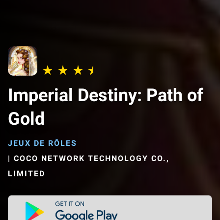
Imperial Destiny: Path of
Gold
JEUX DE RÔLES
|
COCO NETWORK TECHNOLOGY CO.,
LIMITED