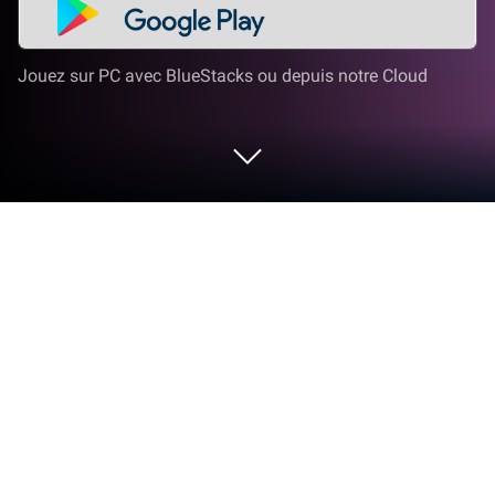
Jouez sur PC avec BlueStacks ou depuis notre Cloud
Joue à Makeover Games: Makeup
Salon sur PC ou Mac
Makeover Games: Makeup Salon. est un jeu de rôle
développé par Salon ™. La meilleure plateforme
permettant de jouer à ce jeu Android sur votre PC ou
votre MAC pour une expérience de jeu très
immersive est L’app player BlueStacks.