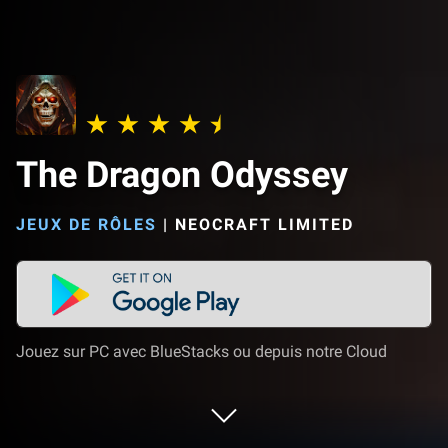
The Dragon Odyssey
JEUX DE RÔLES
|
NEOCRAFT LIMITED
Jouez sur PC avec BlueStacks ou depuis notre Cloud