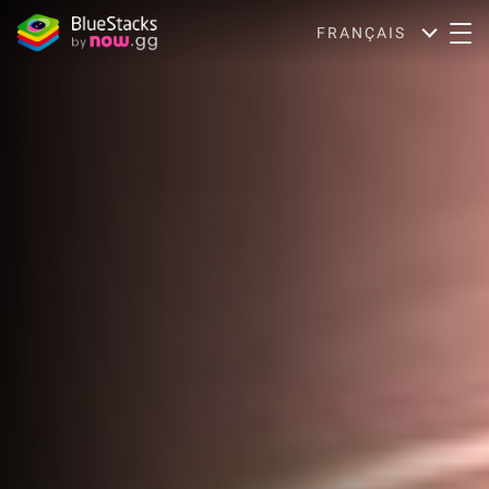
FRANÇAIS