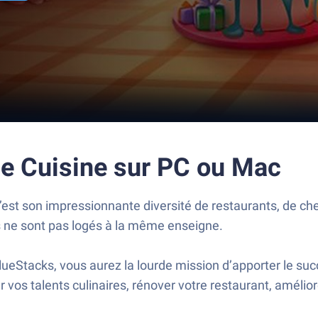
de Cuisine sur PC ou Mac
 c’est son impressionnante diversité de restaurants, de ch
s ne sont pas logés à la même enseigne.
ueStacks, vous aurez la lourde mission d’apporter le succ
os talents culinaires, rénover votre restaurant, améliorer