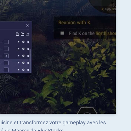
uisine et transformez votre gameplay avec les
é de Macros de BlueStacks