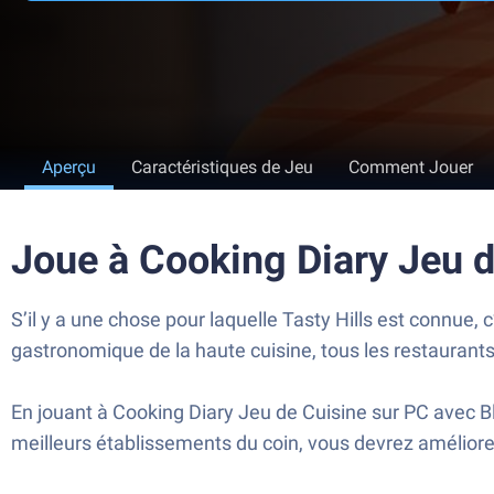
Aperçu
Caractéristiques de Jeu
Comment Jouer
Joue à Cooking Diary Jeu 
S’il y a une chose pour laquelle Tasty Hills est connue,
gastronomique de la haute cuisine, tous les restaurant
En jouant à Cooking Diary Jeu de Cuisine sur PC avec Bl
meilleurs établissements du coin, vous devrez améliorer v