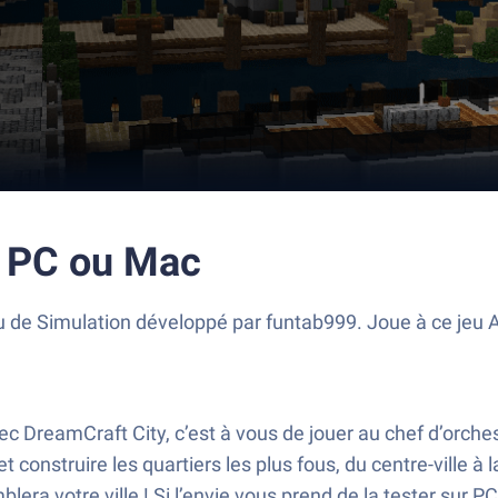
r PC ou Mac
 de Simulation développé par funtab999. Joue à ce jeu An
Avec DreamCraft City, c’est à vous de jouer au chef d’orche
et construire les quartiers les plus fous, du centre-ville à 
ra votre ville ! Si l’envie vous prend de la tester sur PC, 