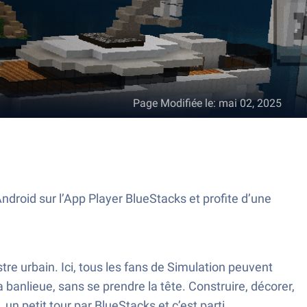
Page Modifiée le
:
mai 02, 2025
droid sur l’App Player BlueStacks et profite d’une
stre urbain. Ici, tous les fans de Simulation peuvent
la banlieue, sans se prendre la tête. Construire, décorer,
un petit tour par BlueStacks et c’est parti.