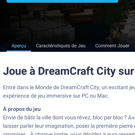
Aperçu
Caractéristiques de Jeu
Comment Jouer
Joue à DreamCraft City su
Entre dans le Monde de DreamCraft City, un excitant jeu
expérience de jeu immersive sur PC ou Mac.
À propos du jeu
Envie de bâtir la ville dont vous rêvez, bloc par bloc ? 
laisser parler leur imagination, poser la première pierre 
organiser… À chaque partie, vous décidez à quoi ressemble