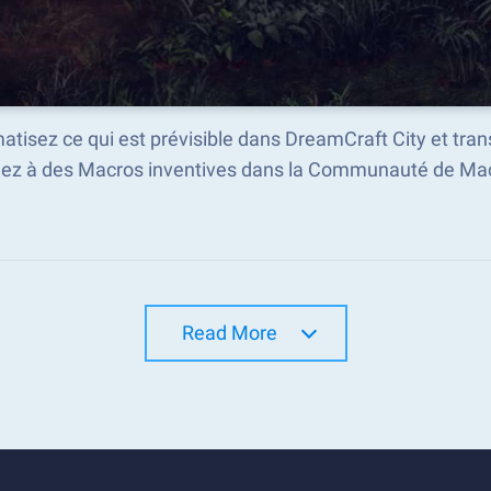
atisez ce qui est prévisible dans DreamCraft City et tr
ez à des Macros inventives dans la Communauté de Mac
Read More