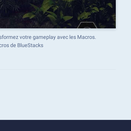
ansformez votre gameplay avec les Macros.
ros de BlueStacks