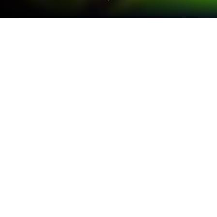
Joue à Island Farm Adventure sur PC
ou Mac
Préparez-vous à vivre une aventure agricole dans
Island Farm Adventure, un jeu de simulation
développé par DailyFun. Ce jeu vous transporte sur
une île paradisiaque. Cultivez des cultures variées,
élevez des animaux adorables et construisez votre
propre ferme prospère.
Téléchargez Island Farm Adventure sur PC ou MAC
et explorez les mystères de l’île et interagissez avec
ses habitants dans Island Farm Adventure. Récoltez