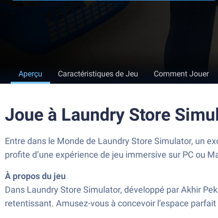
Aperçu
Caractéristiques de Jeu
Comment Jouer
Joue à Laundry Store Simu
Entre dans le Monde de Laundry Store Simulator, un exc
profite d’une expérience de jeu immersive sur PC ou M
À propos du jeu
Dans Laundry Store Simulator, développé par Akhir Pek
retentissant. Amusez-vous à concevoir l’espace parfait e