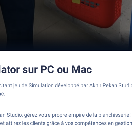
lator sur PC ou Mac
itant jeu de Simulation développé par Akhir Pekan Studio
ac.
an Studio, gérez votre propre empire de la blanchisserie
t attirez les clients grâce à vos compétences en gestion e