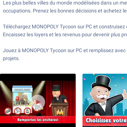
Les plus belles villes du monde modélisées dans un mer
occupations. Prenez les bonnes décisions et achetez le
Téléchargez MONOPOLY Tycoon sur PC et construisez de
Encaissez les loyers et les revenus pour devenir plus p
Jouez à MONOPOLY Tycoon sur PC et remplissez avec succ
projets.