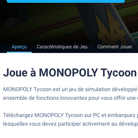
Aperçu
Caractéristiques de Jeu
Comment Jouer
Joue à MONOPOLY Tycoon 
MONOPOLY Tycoon est un jeu de simulation développé par
ensemble de fonctions innovantes pour vous offrir une 
Téléchargez MONOPOLY Tycoon sur PC et embarquez pour
lesquelles vous devez participer activement au dével