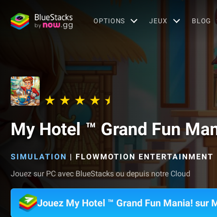
OPTIONS
JEUX
BLOG
My Hotel ™ Grand Fun Man
SIMULATION
|
FLOWMOTION ENTERTAINMENT
Jouez sur PC avec BlueStacks ou depuis notre Cloud
Jouez My Hotel ™ Grand Fun Mania! sur 