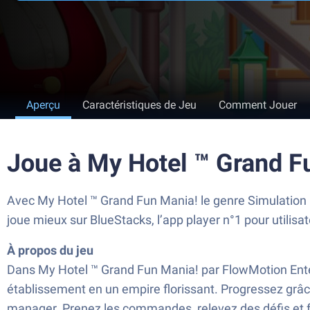
Aperçu
Caractéristiques de Jeu
Comment Jouer
Joue à My Hotel ™ Grand F
Avec My Hotel ™ Grand Fun Mania! le genre Simulation p
joue mieux sur BlueStacks, l’app player n°1 pour utilisa
À propos du jeu
Dans My Hotel ™ Grand Fun Mania! par FlowMotion Enter
établissement en un empire florissant. Progressez grâce
manager. Prenez les commandes, relevez des défis et fa