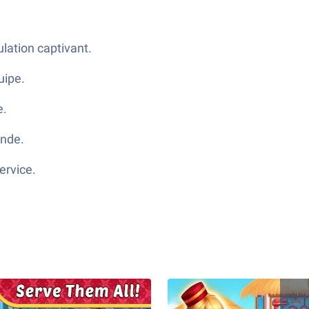
ulation captivant.
uipe.
e.
onde.
ervice.