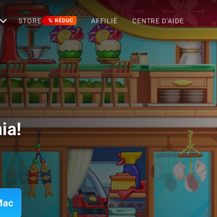
STORE
AFFILIÉ
CENTRE D'AIDE
% RÉDUC
ia!
Mac