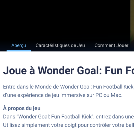
Aperçu
Caractéristiques de Jeu
Comment Jouer
Joue à Wonder Goal: Fun F
Entre dans le Monde de Wonder Goal: Fun Football Kick, 
d’une expérience de jeu immersive sur PC ou Mac.
À propos du jeu
Dans “Wonder Goal: Fun Football Kick”, entrez dans une fo
Utilisez simplement votre doigt pour contrôler votre ballo