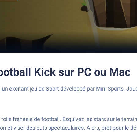
ootball Kick sur PC ou Mac
un excitant jeu de Sport développé par Mini Sports. Joue 
lle frénésie de football. Esquivez les stars sur le terrain
n et viser des buts spectaculaires. Alors, prêt pour le défi