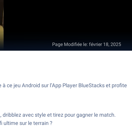
Page Modifiée le
:
février 18, 2025
à ce jeu Android sur l’App Player BlueStacks et profite
, dribblez avec style et tirez pour gagner le match.
 ultime sur le terrain ?