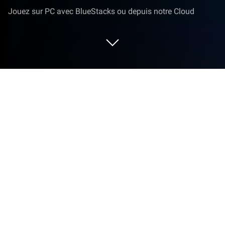
Jouez sur PC avec BlueStacks ou depuis notre Cloud
Lance SHAREit: partager des fichiers
sur PC ou Mac
Fais du multitâche sans effort sur PC ou Mac
pendant que tu découvres SHAREit: partager des
fichiers, une app de Tools développé par Smart
Media4U Technology Pte.Ltd. sur BlueStacks.
À propos de l’application
Avec SHAREit: partager des fichiers, oubliez les