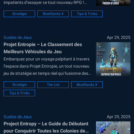
impatients d’essayer ce tout nouveau RPG !
Avec son gameplay axé autour de systèmes de
Stratégie
BlueStacks X
Tips & Tricks
combat en temps réel, il propose également des
mécaniques de construction de ville qui
permettent à chaque joueur de...
Guides de Jeux
Apr 29, 2025
Projet Entropie – Le Classement des
Meilleurs Véhicules du Jeu
Embarquez pour un voyage palpitant à travers
l’espace dans Projet Entropie, un tout nouveau
jeu de stratégie en temps réel qui fusionne des
mécaniques de construction de ville et de gacha
Stratégie
Tier List
BlueStacks X
! Collectionnez, utilisez et faites appel à de
Tips & Tricks
nombreux héros et véhicules uniques pour
repousser les forces redoutables de...
Guides de Jeux
Apr 29, 2025
Project Entropy – Le Guide du Débutant
pour Conquérir Toutes les Colonies de