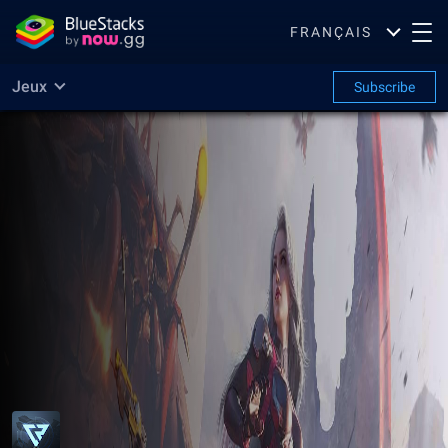
FRANÇAIS
Jeux
Subscribe