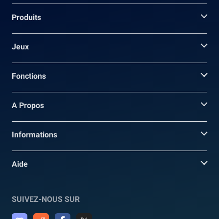
Produits
Jeux
Fonctions
A Propos
Informations
Aide
SUIVEZ-NOUS SUR