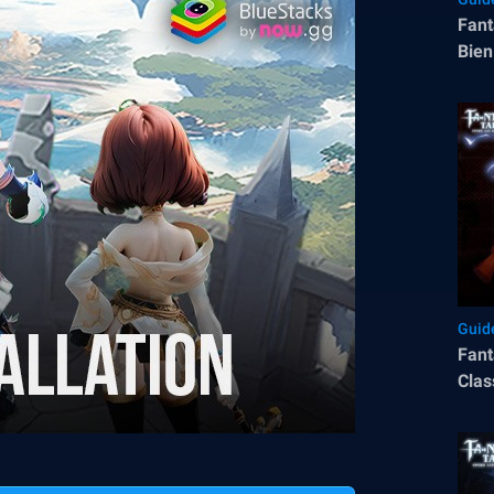
Fant
Bien
Guid
Fant
Clas