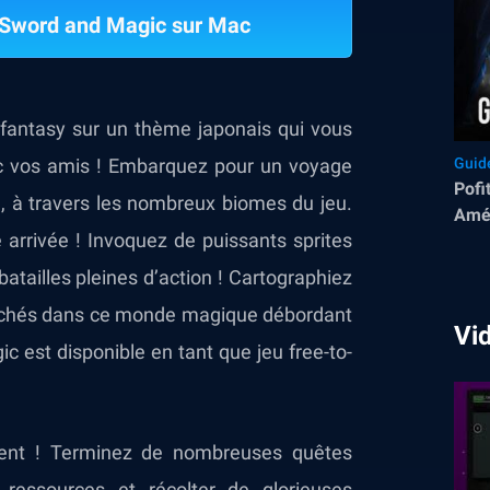
 Sword and Magic sur Mac
fantasy sur un thème japonais qui vous
c vos amis ! Embarquez pour un voyage
Guid
Pofi
le, à travers les nombreux biomes du jeu.
Amél
arrivée ! Invoquez de puissants sprites
Expe
Fonc
atailles pleines d’action ! Cartographiez
s cachés dans ce monde magique débordant
Vi
 est disponible en tant que jeu free-to-
ndent ! Terminez de nombreuses quêtes
 ressources et récolter de glorieuses