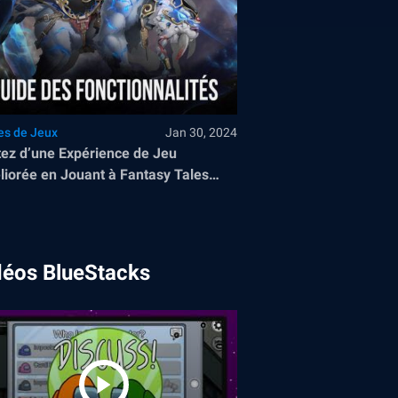
es de Jeux
Jan 30, 2024
tez d’une Expérience de Jeu
iorée en Jouant à Fantasy Tales
rience sur PC avec les
tionnalités de BlueStacks
déos BlueStacks