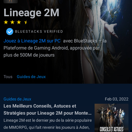
Lineage 2M
BLUESTACKS VERIFIED
Jouez à Lineage 2M sur PC
avec BlueStacks – la
Plateforme de Gaming Android, approuvée par
plus de 500M de joueurs
Tous
Guides de Jeux
Guides de Jeux
Feb 03, 2022
Les Meilleurs Conseils, Astuces et
Stratégies pour Lineage 2M pour Monter
Rapidement en Niveau
Lineage 2M est le dernier jeu de la série populaire
de MMORPG, qui fait revenir les joueurs à Aden,