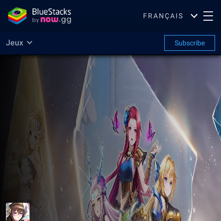
FRANÇAIS
Jeux
Subscribe