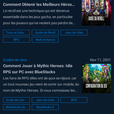
Comment Obtenir les Meilleurs Héros
Dès le Début du Jeu
Le reroll est une technique qui est devenue
essentielle dans les jeux gacha, en particulier
pour les joueurs qui ne veulent pas perdre de
temps et avancer plus vite dans les missions de
Trucs et Astuces
Guide de Reroll
Jeux de rôles
l’histoire principale. En effet, les jeux comme
RPG
Multi Instance
Mythic Heroes sont souvent assez faciles au
début, mais augmentent...
Guides de Jeux
Nov 11, 2021
Comment Jouer à Mythic Heroes: Idle
RPG sur PC avec BlueStacks
Les fans de RPG idles ont de quoi se réjouir, car
un tout nouveau jeu vient de sortir sur mobile, du
nom de Mythic Heroes. Si vous connaissez les
jeux les plus populaires de ce genre, la première
Guide de Configuration PC
Jeux de rôles
RPG
chose qui vous viendra à l’esprit après avoir
BlueStacks Setup
BlueStacks X
essayé Mythic Heroes est...