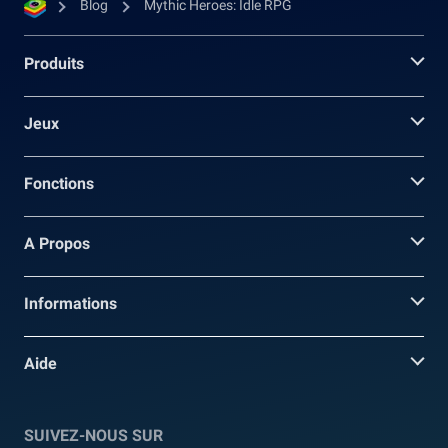
Blog
Mythic Heroes: Idle RPG
Produits
Jeux
Fonctions
A Propos
Informations
Aide
SUIVEZ-NOUS SUR