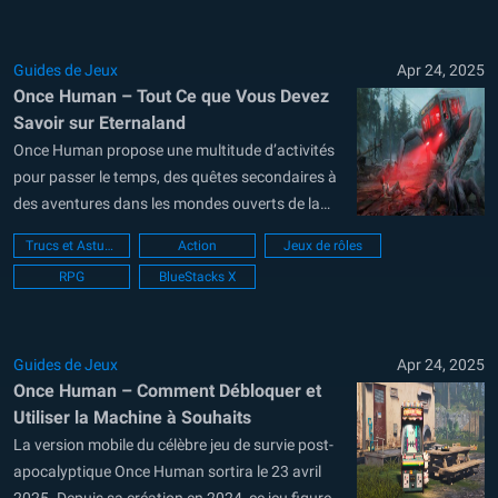
faune mutante dans un vaste monde ouvert.
Avec le bon véhicule, vous...
Guides de Jeux
Apr 24, 2025
Once Human – Tout Ce que Vous Devez
Savoir sur Eternaland
Once Human propose une multitude d’activités
pour passer le temps, des quêtes secondaires à
des aventures dans les mondes ouverts de la
carte. Vous pouvez même créer votre propre
Trucs et Astuces
Action
Jeux de rôles
base. Le jeu fonctionne par saisons, chacune
RPG
BlueStacks X
d’entre elles réinitialisant votre progression.
Cependant, il existe un moyen de conserver
certains objets...
Guides de Jeux
Apr 24, 2025
Once Human – Comment Débloquer et
Utiliser la Machine à Souhaits
La version mobile du célèbre jeu de survie post-
apocalyptique Once Human sortira le 23 avril