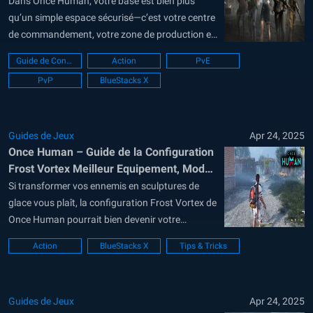
Dans Once Human, votre base est bien plus
qu’un simple espace sécurisé—c’est votre centre
de commandement, votre zone de production et
votre première ligne de défense contre les
Guide de Construction
Action
PvE
menaces d’un monde corrompu. Développé par
PvP
BlueStacks X
Starry Studio, Once Human mélange survie,
artisanat et horreur dans un monde ouvert
partagé. La construction...
Guides de Jeux
Apr 24, 2025
Once Human – Guide de la Configuration
Frost Vortex Meilleur Equipement, Mods
et Conseils pour Climatiser Vos Ennemis
Si transformer vos ennemis en sculptures de
glace vous plaît, la configuration Frost Vortex de
Once Human pourrait bien devenir votre
nouvelle configuration préférée. Conçue pour un
Action
BlueStacks X
Tips & Tricks
contrôle maximal de zone et des dégâts
élémentaires constants, cette configuration
utilise des effets de froid pour immobiliser les
Guides de Jeux
Apr 24, 2025
monstres et les boss....