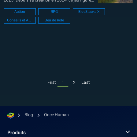
2025. Depuis sa création en 2024, ce jeu figure
parmi les titres les plus attendus par de
Action
RPG
BlueStacks X
nombreux fans du genre. Dans Once Human, la
Conseils et Astuces
Jeu de Rôle
Machine à Souhaits est une fonctionnalité
essentielle qui permet aux joueurs...
First
1
Last
2
Blog
Once Human
Produits