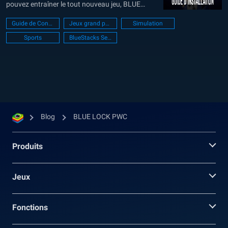
pouvez entraîner le tout nouveau jeu, BLUE
LOCK PWC, directement sur votre ordinateur. En
Guide de Configuration PC
Jeux grand public
Simulation
effet, au lieu de jouer sur votre mobile , vous
Sports
BlueStacks Setup
pouvez utiliser votre clavier et votre souris pour
une expérience plus spacieuse...
Blog
BLUE LOCK PWC
Produits
Jeux
Fonctions