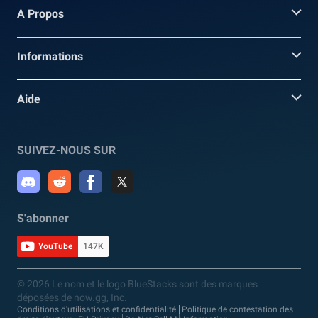
A Propos
Informations
Aide
SUIVEZ-NOUS SUR
S'abonner
YouTube
147K
© 2026 Le nom et le logo BlueStacks sont des marques
déposées de now.gg, Inc.
Conditions d'utilisations et confidentialité
Politique de contestation des