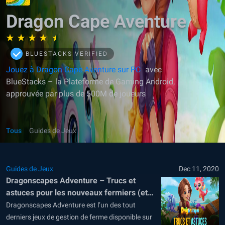
Dragon Cape Aventure
BLUESTACKS VERIFIED
Jouez à Dragon Cape Aventure sur PC
avec
BlueStacks – la Plateforme de Gaming Android,
approuvée par plus de 500M de joueurs
Tous
Guides de Jeux
Guides de Jeux
Dec 11, 2020
Dragonscapes Adventure – Trucs et
astuces pour les nouveaux fermiers (et
les dresseurs de dragons)
Dragonscapes Adventure est l’un des tout
derniers jeux de gestion de ferme disponible sur