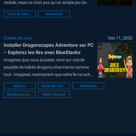
mobile, mais ce n’est pas qu’un simple jeu de
ferme puisque vous allez aussi devoir
Trucs et Astuces
Adventure
collectionner des dragons et explorer des îles à
la recherche de trésors. Eh oui, les activités sont
variées dans l’univers de...
Guides de Jeux
Dec 11, 2020
Installer Dragonscapes Adventure sur PC
– Explorez les îles avec BlueStacks
Imaginez que vous puissiez vivre sur une île
peuplée de bébés dragons charmants comme
tout. Imaginez maintenant que cette île ne soit
qu’une des nombreuses îles qui forme un
Macros
Guide de Configuration PC
Adventure
archipel fantastique et que celles-ci cachent des
BlueStacks Setup
Multi Instance
trésors enfouis qui n’attendent que d’être
dénichés. Voilà en gros ce que vous propose...