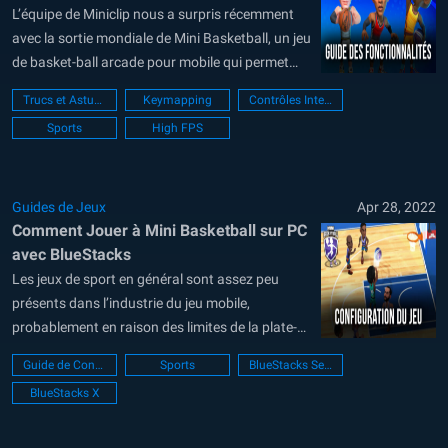
Framerate et Configurer Votre Manette
L’équipe de Miniclip nous a surpris récemment
ou Votre Clavier
avec la sortie mondiale de Mini Basketball, un jeu
de basket-ball arcade pour mobile qui permet
aux joueurs de créer leurs équipes de 5 joueurs
Trucs et Astuces
Keymapping
Contrôles Intelligents
et de se rendre sur le parquet dans des matchs
Sports
High FPS
passionnants contre d’autres joueurs du monde
entier. Le...
Guides de Jeux
Apr 28, 2022
Comment Jouer à Mini Basketball sur PC
avec BlueStacks
Les jeux de sport en général sont assez peu
présents dans l’industrie du jeu mobile,
probablement en raison des limites de la plate-
forme par rapport au réalisme et à la profondeur
Guide de Configuration PC
Sports
BlueStacks Setup
que la plupart de ces jeux nécessitent.
BlueStacks X
Cependant, les jeux de basket comme le
nouveau Mini Basketball se sont...