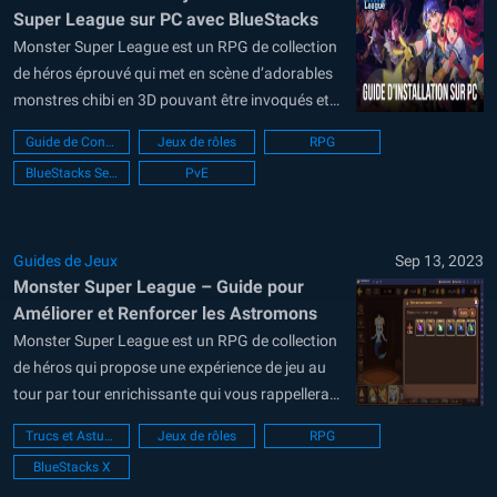
Super League sur PC avec BlueStacks
Monster Super League est un RPG de collection
de héros éprouvé qui met en scène d’adorables
monstres chibi en 3D pouvant être invoqués et
utilisés dans des batailles stratégiques. Si vous
Guide de Configuration PC
Jeux de rôles
RPG
êtes un fan inconditionnel de collection et que
BlueStacks Setup
PvE
vous aimez la série Pokémon, alors Monster
Super League sera parfait pour...
Guides de Jeux
Sep 13, 2023
Monster Super League – Guide pour
Améliorer et Renforcer les Astromons
Monster Super League est un RPG de collection
de héros qui propose une expérience de jeu au
tour par tour enrichissante qui vous rappellera
vos souvenirs nostalgiques des anciens titres
Trucs et Astuces
Jeux de rôles
RPG
tels que Pokémon. Développé et édité par Smart
BlueStacks X
Study Games, le jeu est disponible depuis plus de