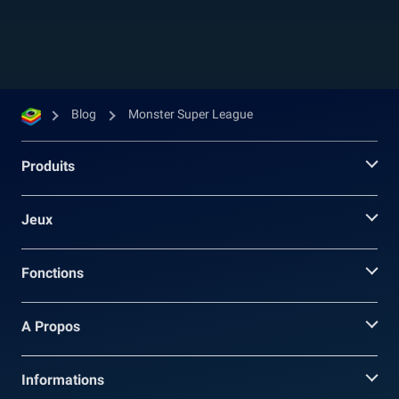
7 ans sur le...
Blog
Monster Super League
Produits
Jeux
Fonctions
A Propos
Informations