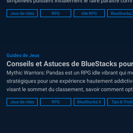
simplifiées puissent initialement le faire paraître com
Jeux de rôles
RPG
Idle RPG
BlueStacks 
Guides de Jeux
Conseils et Astuces de BlueStacks pou
Mythic Warriors: Pandas est un RPG idle vibrant qui 
stratégiques pour une expérience hautement addictiv
visant le sommet du classement, savoir comment opt
différence. Bien que les mécaniques idle...
Jeux de rôles
RPG
BlueStacks X
Tips & Trick