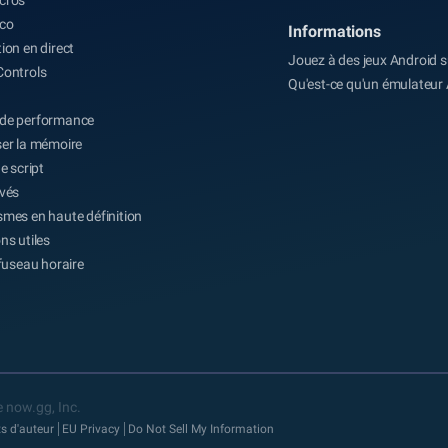
co
Informations
ion en direct
Jouez à des jeux Android 
Controls
Qu'est-ce qu'un émulateur
de performance
er la mémoire
e script
evés
mes en haute définition
ns utiles
 fuseau horaire
 now.gg, Inc.
ts d'auteur
EU Privacy
Do Not Sell My Information