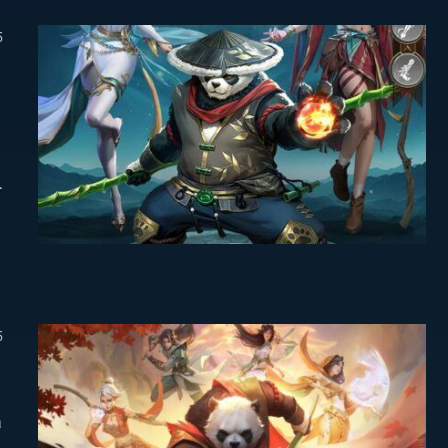
5
5
a