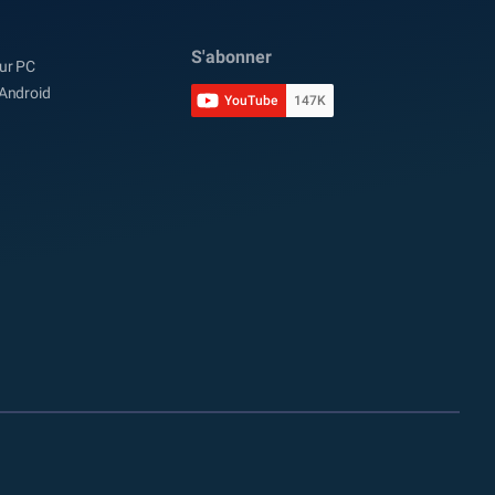
S'abonner
sur PC
 Android
YouTube
147K