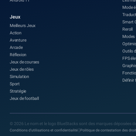
Mode é
Traduct
Jeux
Smart 
Meilleurs Jeux
Reroll
Action
Modes 
Aventure
Optimis
Arcade
Outils d
Réflexion
FPS él
Jeux de courses
Graphis
Jeux de rôles
Fonctio
Simulation
Définir
Sport
Stratégie
Jeux de football
© 2026 Le nom et le logo BlueStacks sont des marques déposées de
Conditions d'utilisations et confidentialité
Politique de contestation des droi