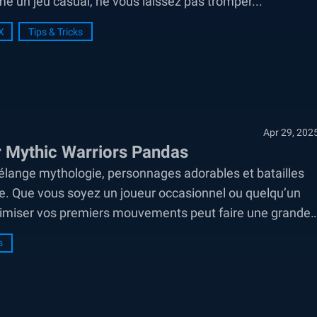
me un jeu casual, ne vous laissez pas tromper...
X
Tips & Tricks
Apr 29, 202
r Mythic Warriors Pandas
mélange mythologie, personnages adorables et batailles
e. Que vous soyez un joueur occasionnel ou quelqu’un
imiser vos premiers mouvements peut faire une grande
s