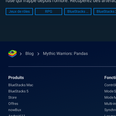
rusé qui frappe depuis l’ombre. Récupérez des artefac
Jeux de rôles
RPG
BlueStacks Setup
BlueStacks 
Blog
Mythic Warriors: Pandas
Produits
Fonct
BlueStacks Mac
Contrôl
BlueStacks 5
Mode S
Store
Mode 
Offres
Multi-i
nowBux
Synchro
Android 11
Les ma