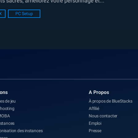
ts sacrés, améliorez votre personnage et...
X
PC Setup
ions
A Propos
es de jeu
À propos de BlueStacks
hooting
Affilié
MOBA
Nous contacter
nstances
Emploi
nisation des instances
Presse
cros