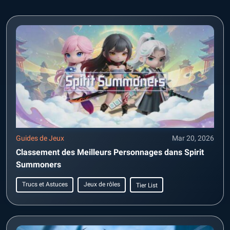
Guides de Jeux
Mar 20, 2026
Classement des Meilleurs Personnages dans Spirit
Summoners
Trucs et Astuces
Jeux de rôles
Tier List