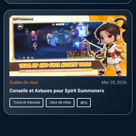
Guides de Jeux
Mar 20, 2026
Conseils et Astuces pour Spirit Summoners
Trucs et Astuces
Jeux de rôles
RPG