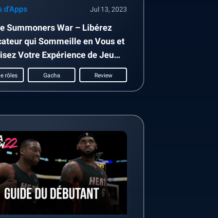
 d'Apps
Jul 13, 2023
de Summoners War – Libérez
ocateur qui Sommeille en Vous et
isez Votre Expérience de Jeu
Bluestacks
e rôles
Gacha
Review