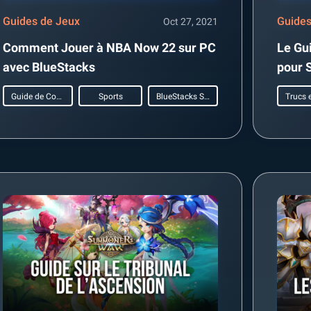
Guides de Jeux
Guides
Oct 27, 2021
Comment Jouer à NBA Now 22 sur PC
Le Gu
avec BlueStacks
pour 
Guide de Configuration PC
Sports
BlueStacks Setup