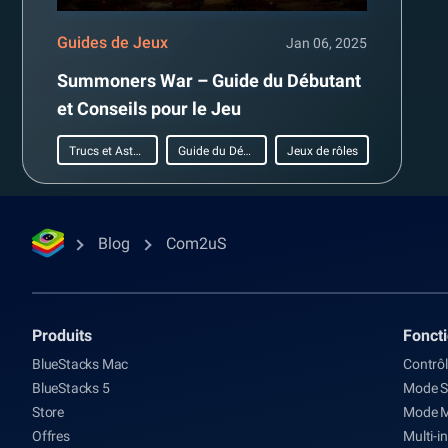
Guides de Jeux
Jan 06, 2025
Summoners War – Guide du Débutant
et Conseils pour le Jeu
Trucs et Astuces
Guide du Débutant
Jeux de rôles
Blog
Com2uS
Produits
Fonct
BlueStacks Mac
Contrôl
BlueStacks 5
Mode S
Store
Mode 
Offres
Multi-i