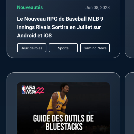
Nouveautés
Jun 08, 2023
Le Nouveau RPG de Baseball MLB 9
Innings Rivals Sortira en Juillet sur
Android et iOS
Jeux de rôles
Sports
Gaming News