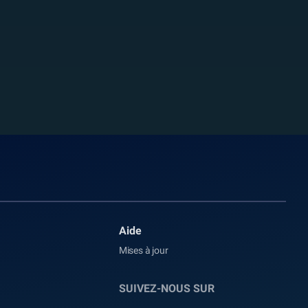
Aide
Mises à jour
SUIVEZ-NOUS SUR