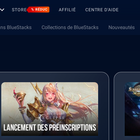
STORE
AFFILIÉ
CENTRE D'AIDE
% RÉDUC
ns BlueStacks
Collections de BlueStacks
Nouveautés