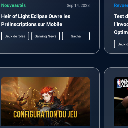
Nouveautés
Revues
Sep 14, 2023
Heir of Light Eclipse Ouvre les
Test 
Préinscriptions sur Mobile
l’Inv
Optim
Jeux de rôles
Gaming News
Gacha
avec 
Jeux d