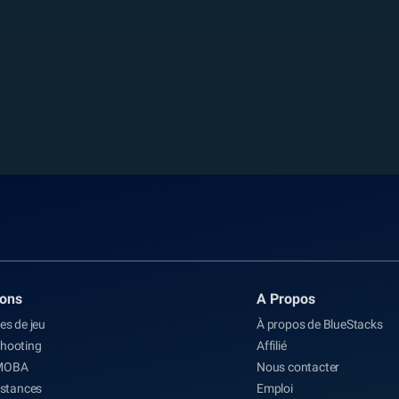
ions
A Propos
es de jeu
À propos de BlueStacks
hooting
Affilié
MOBA
Nous contacter
nstances
Emploi