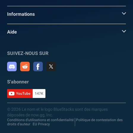
Informations
Aide
SUIVEZ-NOUS SUR
S'abonner
YouTube
147K
© 2026 Le nom et le logo BlueStacks sont des marques
déposées de now.gg, Inc.
Conditions d'utilisations et confidentialité
Politique de contestation des
droits d'auteur
EU Privacy