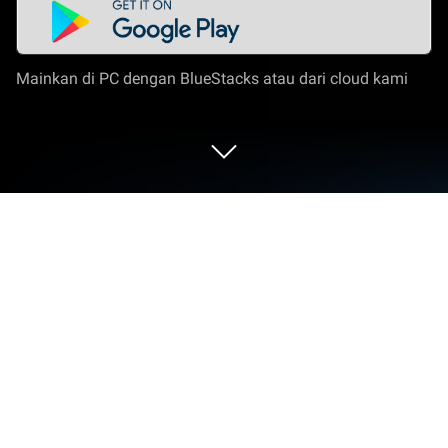
Mainkan di PC dengan BlueStacks atau dari cloud kami
Mainkan Clash of Minions di PC atau
Mac
Clash of Minions merupakan RPG game yang
dikembangkan oleh SkyRise Digital. App Player
BlueStacks adalah platform terbaik untuk
memainkan game Android ini di PC atau Mac kamu