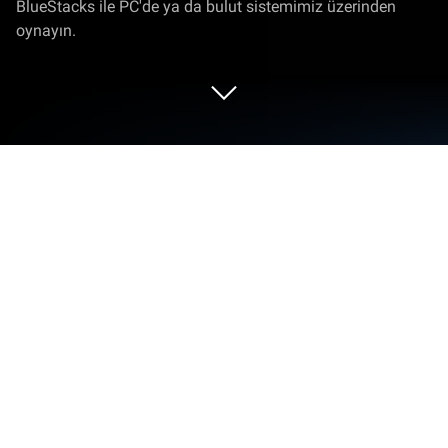
BlueStacks ile PC'de ya da bulut sistemimiz üzerinden
oynayın.
Clash of Minions'i PC veya Mac'te
Oynayın
Clash of Minions, SkyRise Digital şirketi tarafından
geliştirilmiş ve piyasaya sürülmüş rol türü bir oyun.
BlueStacks Oyun Platformu, bu Android oyununu PC
veya MAC’inizde sürükleyici bir oyun deneyimiyle
oynamak için en ideal platformdur. Savaşı kendi
lehinize çevirmek için en iyi dizilimleri bulun ve