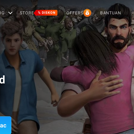
OG
STORE
OFFERS
BANTUAN
% DISKON
d
Mac