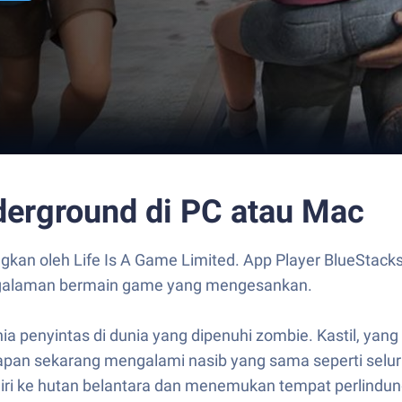
derground di PC atau Mac
kan oleh Life Is A Game Limited. App Player BlueStacks
ngalaman bermain game yang mengesankan.
ia penyintas di dunia yang dipenuhi zombie. Kastil, ya
rapan sekarang mengalami nasib yang sama seperti selur
iri ke hutan belantara dan menemukan tempat perlindun