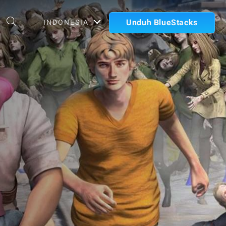
Unduh BlueStacks
INDONESIA