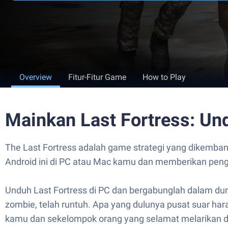
Overview
Fitur-Fitur Game
How to Play
Mainkan Last Fortress: Un
The Last Fortress adalah game strategi yang dikembang
Android ini di PC atau Mac kamu dan memberikan pe
Unduh Last Fortress di PC dan bergabunglah dalam dun
zombie, telah runtuh. Apa yang dulunya pusat suar ha
kamu dan sekelompok orang yang selamat melarikan d