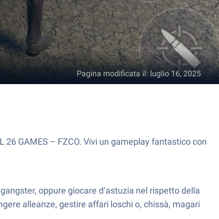
Pagina modificata il
:
luglio 16, 2025
EL 26 GAMES – FZCO. Vivi un gameplay fantastico con
 gangster, oppure giocare d’astuzia nel rispetto della
tringere alleanze, gestire affari loschi o, chissà, magari