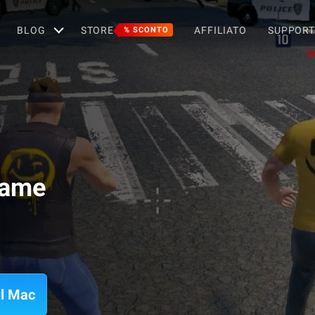
BLOG
STORE
AFFILIATO
SUPPOR
% SCONTO
Game
ul Mac