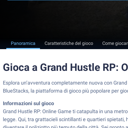
Panoramica
Caratteristiche del gioco
Come giocar
Gioca a Grand Hustle RP: 
Esplora un’avventura completamente nuova con Grand 
BlueStacks, la piattaforma di gioco più popolare per gio
Informazioni sul gioco
Grand Hustle RP: Online Game ti catapulta in una metropol
legge. Qui, tra grattacieli scintillanti e quartieri spietati
diventare il poliziotto più temuto della città. Sei pronto 