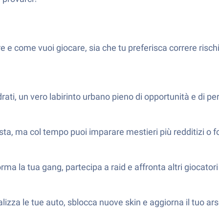
re e come vuoi giocare, sia che tu preferisca correre risc
rati, un vero labirinto urbano pieno di opportunità e di per
sta, ma col tempo puoi imparare mestieri più redditizi o fon
orma la tua gang, partecipa a raid e affronta altri giocatori 
izza le tue auto, sblocca nuove skin e aggiorna il tuo ars