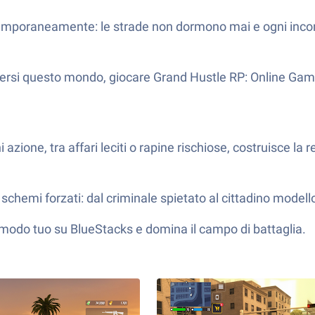
ntemporaneamente: le strade non dormono mai e ogni incon
ersi questo mondo, giocare Grand Hustle RP: Online Game 
azione, tra affari leciti o rapine rischiose, costruisce la r
schemi forzati: dal criminale spietato al cittadino modello,
a modo tuo su BlueStacks e domina il campo di battaglia.