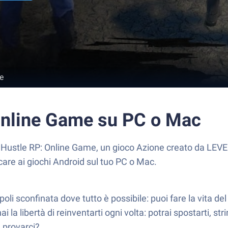
e
Online Game su PC o Mac
Hustle RP: Online Game, un gioco Azione creato da LEV
care ai giochi Android sul tuo PC o Mac.
i sconfinata dove tutto è possibile: puoi fare la vita del
, hai la libertà di reinventarti ogni volta: potrai spostarti, s
a provarci?