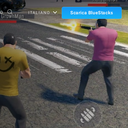
TO
Scarica BlueStacks
ITALIANO