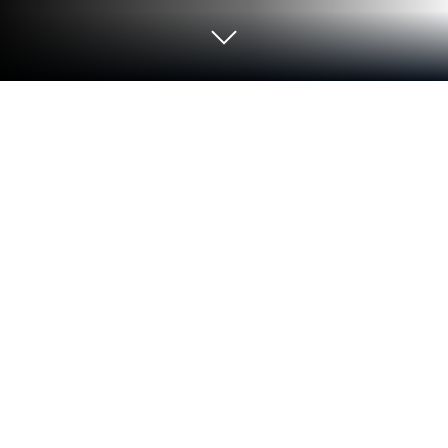
Esegui SonicNest — Music Player su
PC o Mac
Lascia che BlueStacks trasformi il tuo PC, Mac o
laptop nella casa perfetta per SonicNest — Music
Player, una divertente app di Musica e audio di
YIXIANG.
Informazioni sull’app
SonicNest — Music Player è qui per chi vuole vivere
la musica in modo davvero personale. Che tu abbia
una collezione infinita di brani o ti piaccia