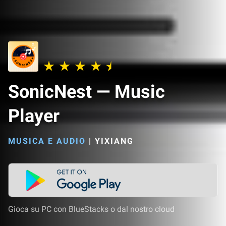
SonicNest — Music
Player
MUSICA E AUDIO
|
YIXIANG
Gioca su PC con BlueStacks o dal nostro cloud