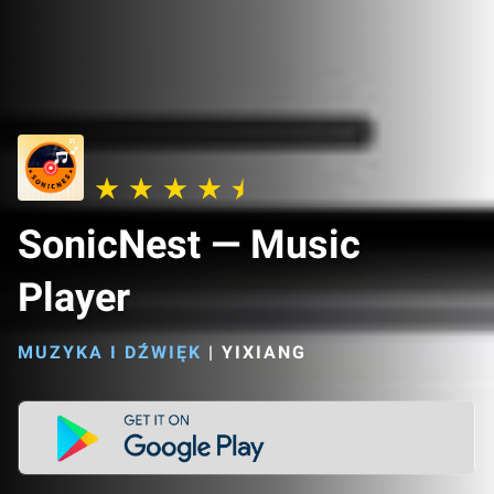
SonicNest — Music
Player
MUZYKA I DŹWIĘK
|
YIXIANG