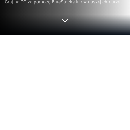
Graj na PC za pomocą BlueStacks lub w naszej chmurze
Uruchom SonicNest — Music Player
na PC lub Mac
Po co ograniczać się do małego ekranu telefonu?
Uruchom SonicNest — Music Player, aplikację
opracowaną przez YIXIANG, na PC lub Mac za
pomocą BlueStacks, emulatorowi Androida nr 1 na
świecie.
O aplikacji