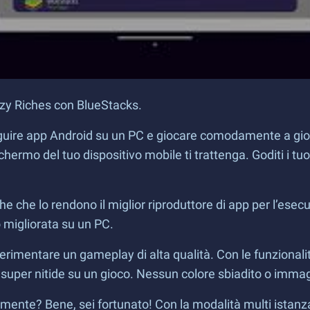
razy Riches con BlueStacks.
guire app Android su un PC e giocare comodamente a gioch
 schermo del tuo dispositivo mobile ti trattenga. Goditi i 
e che lo rendono il miglior riproduttore di app per l’esecu
o migliorata su un PC.
rimentare un gameplay di alta qualità. Con le funzionali
super nitide su un gioco. Nessun colore sbiadito o immagi
mente? Bene, sei fortunato! Con la modalità multi istanza