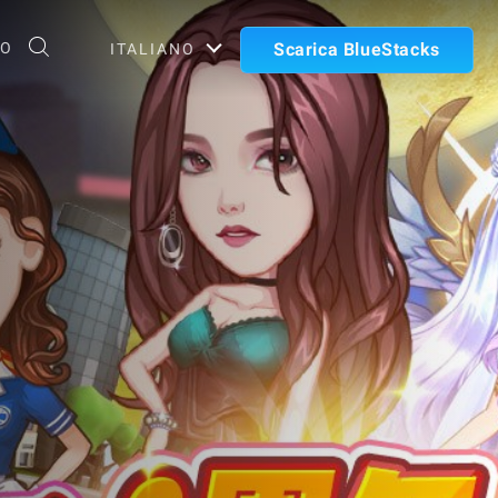
TO
Scarica BlueStacks
ITALIANO