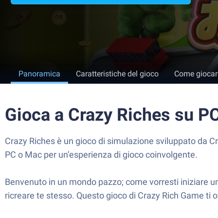
Panoramica
Caratteristiche del gioco
Come giocar
Gioca a Crazy Riches su P
Crazy Riches è un gioco di simulazione sviluppato da Cr
PC o Mac per un’esperienza di gioco coinvolgente.
Benvenuto in un mondo pazzo; come vorresti iniziare una 
ricreare te stesso. Questo gioco di Crazy Rich Game ti of