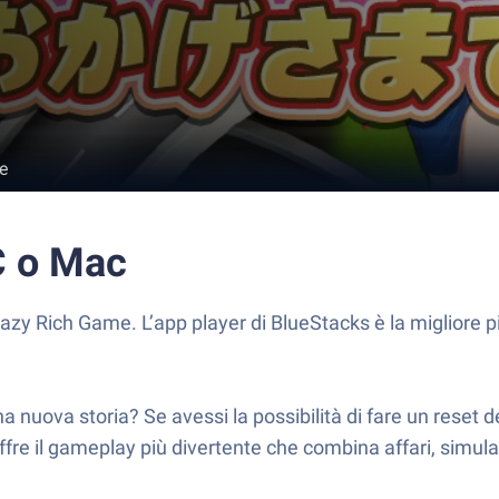
e
C o Mac
azy Rich Game. L’app player di BlueStacks è la migliore p
nuova storia? Se avessi la possibilità di fare un reset d
fre il gameplay più divertente che combina affari, simulaz