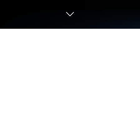
Juega a Crazy Riches en PC o Mac
Crazy Riches es un juego de simulación desarrollado
por
Crazy Rich Game. El App player BlueStacks es la
mejor plataforma para jugar este juego de Android
en tu PC o Mac y obtener una experiencia de juego
inmersiva.
Descarga Crazy Riches en PC y observa cómo sin
esfuerzo llegas de cero a millonario. ¡Crazy Riches