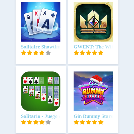
Scarica
Solitaire Showtime
Scarica
GWENT: The Witcher Car
Scarica
Solitario - Juego de Cartas
Scarica
Gin Rummy Stars - Naipes