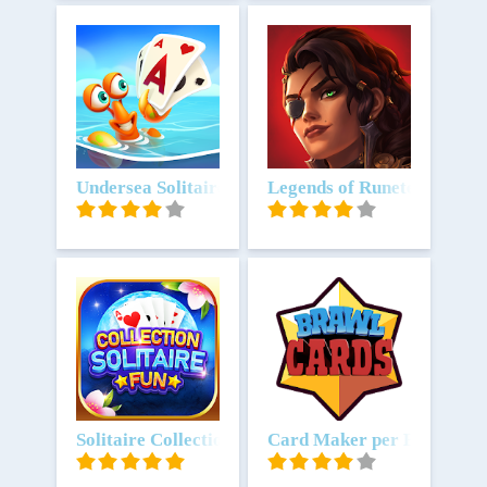
Scarica
Undersea Solitaire Tripeaks
Scarica
Legends of Runeterra
Scarica
Solitaire Collection Fun
Scarica
Card Maker per Brawl Sta