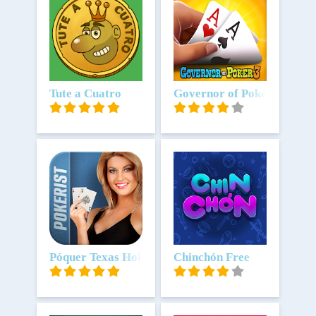
Scarica
Tute a Cuatro
Scarica
Governor of Poker 3 - Texa
Scarica
Póquer Texas Hold'em: Pokerist
Scarica
Chinchón Free