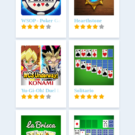
Scarica
WSOP - Poker Games Online
Scarica
Hearthstone
Scarica
Yu-Gi-Oh! Duel Links
Scarica
Solitario