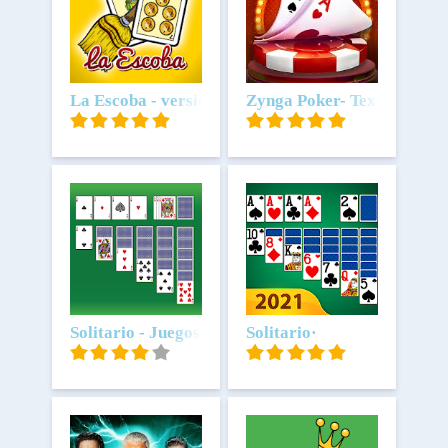
Scarica
La Escoba - versión española
Scarica
Zynga Poker- Texas Hold
Scarica
Solitario - Juegos de Cartas
Scarica
Solitario·