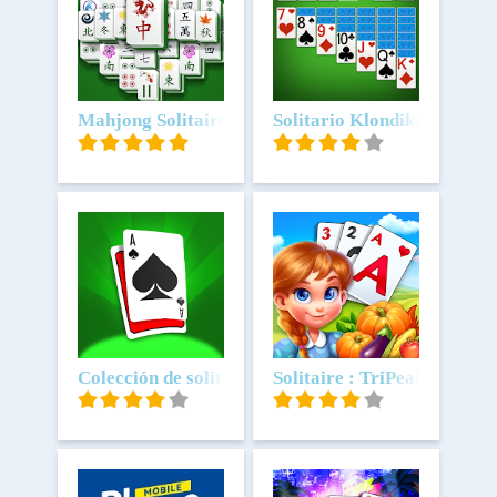
Scarica
Mahjong Solitaire
Scarica
Solitario Klondike - Juegos
Scarica
Colección de solitarios
Scarica
Solitaire : TriPeaks Farm