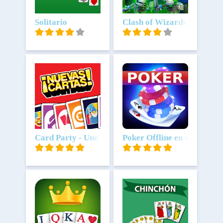
Scarica
Solitario
Scarica
Clash of Wizards
Scarica
Card Party - Uno Cartas
Scarica
Poker Offline en español