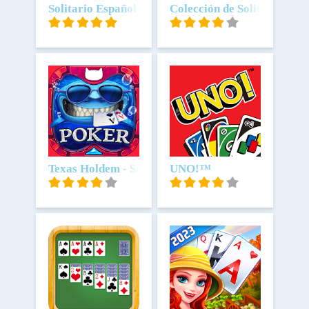
Scarica
Solitario Español Clásico
Scarica
Colección de Solitarios
Scarica
Texas Holdem - Scatter Poker
Scarica
UNO!™