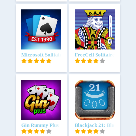
Scarica
Microsoft Solitaire Collection
Scarica
FreeCell Solitaire: Card 
Scarica
Gin Rummy Plus
Scarica
Blackjack 21: Blackjackist