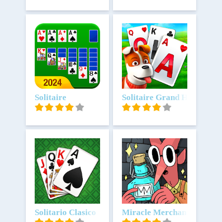
Scarica
Solitaire
Scarica
Solitaire Grand Harvest
Scarica
Solitario Clasico
Scarica
Miracle Merchant