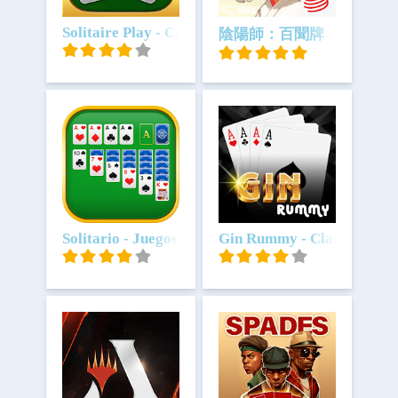
Scarica
Solitaire Play - Card Klondike
Scarica
陰陽師：百聞牌
Scarica
Solitario - Juegos de Cartas
Scarica
Gin Rummy - Classic Car