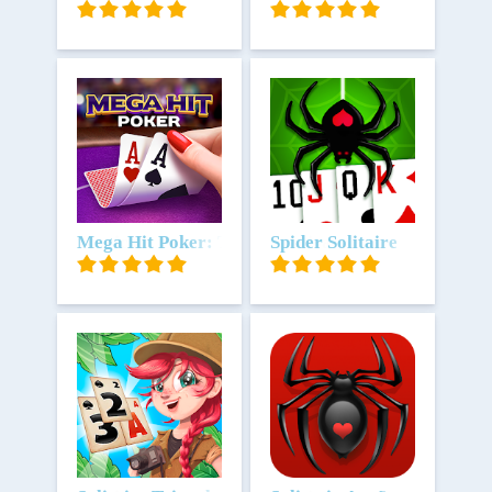
Scarica
Mega Hit Poker: Texas Holdem
Scarica
Spider Solitaire