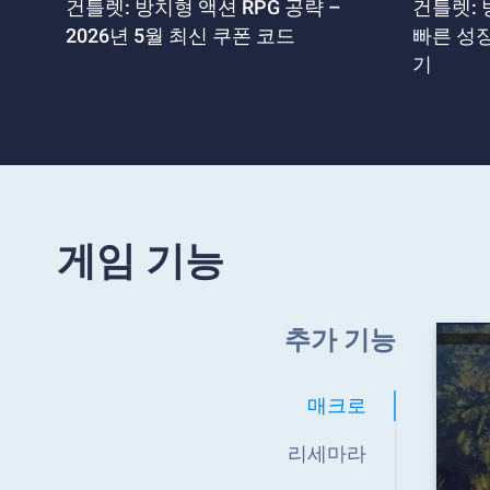
건틀렛: 방치형 액션 RPG 공략 –
건틀렛: 
2026년 5월 최신 쿠폰 코드
빠른 성
기
게임 기능
추가 기능
매크로
리세마라