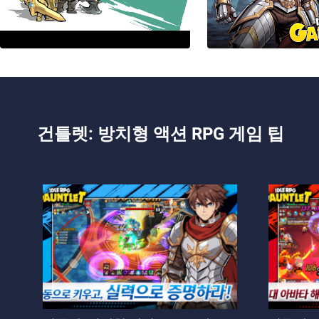
건틀렛: 방치형 액션 RPG 게임 팁