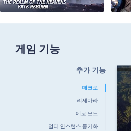
게임 기능
추가 기능
매크로
리세마라
에코 모드
멀티 인스턴스 동기화