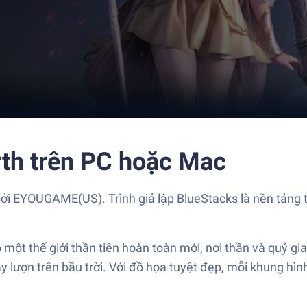
th trên PC hoặc Mac
 bởi EYOUGAME(US). Trình giả lập BlueStacks là nền tảng
ột thế giới thần tiên hoàn toàn mới, nơi thần và quỷ gia
 lượn trên bầu trời. Với đồ họa tuyệt đẹp, mỗi khung hì