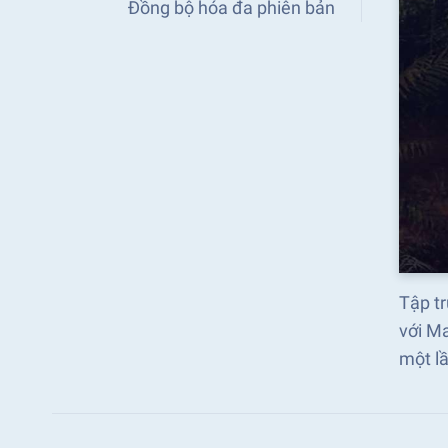
Đồng bộ hóa đa phiên bản
Tập tr
với Ma
một l