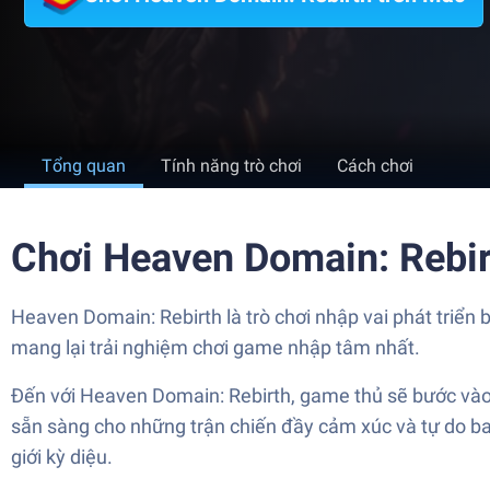
Tổng quan
Tính năng trò chơi
Cách chơi
Chơi Heaven Domain: Rebir
Heaven Domain: Rebirth là trò chơi nhập vai phát triển
mang lại trải nghiệm chơi game nhập tâm nhất.
Đến với Heaven Domain: Rebirth, game thủ sẽ bước vào m
sẵn sàng cho những trận chiến đầy cảm xúc và tự do bay
giới kỳ diệu.