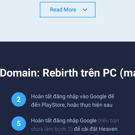
Read More
 Domain: Rebirth trên PC (má
Hoàn tất đăng nhập vào Google để
đến PlayStore, hoặc thực hiện sau
Hoàn tất đăng nhập Google
(nếu bạn
chưa làm bước 2)
để cài đặt Heaven