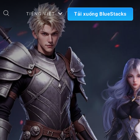
Tải xuống BlueStacks
TIẾNG VIỆT