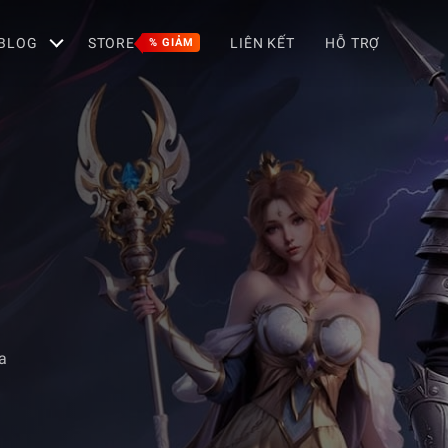
BLOG
STORE
LIÊN KẾT
HỖ TRỢ
% GIẢM
a