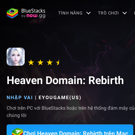
TÍNH NĂNG
TRÒ CHƠI
Heaven Domain: Rebirth
NHẬP VAI
|
EYOUGAME(US)
Chơi trên PC với BlueStacks hoặc trên hệ thống đám mây củ
chúng tôi
Chơi Heaven Domain: Rebirth trên Mac