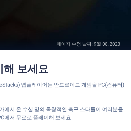
페이지 수정 날짜
:
9월 08, 2023
플레이해 보세요
(BlueStacks) 앱플레이어는 안드로이드 게임을 PC(컴퓨터)
국가에서 온 수십 명의 독창적인 축구 스타들이 여러분을
을 PC에서 무료로 플레이해 보세요.