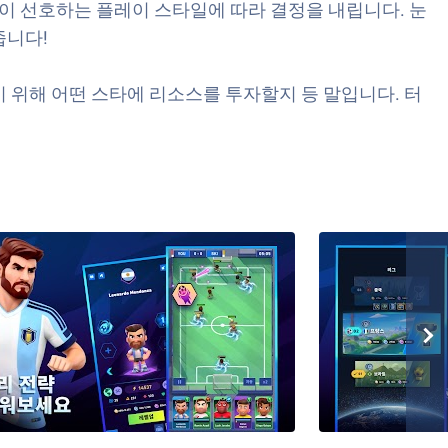
 자신이 선호하는 플레이 스타일에 따라 결정을 내립니다. 눈
줍니다!
 위해 어떤 스타에 리소스를 투자할지 등 말입니다. 터