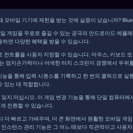
 모바일 기기에 제한을 받는 것에 싫증이 났습니까? Blue
 모바일 게임을 무료로 즐길 수 있는 궁극의 안드로이드 에뮬
 사용하면 다양한 혜택을 받을 수 있습니다.
는 대로 컨트롤을 사용자 지정할 수 있습니다. 마우스, 키보
지는 엄지손가락이나 어색한 터치 스크린이 경쟁에서 우위
cro 기능을 통해 입력 시퀀스를 기록하고 한 번의 클릭으로 실
수 있는 데 적합합니다.
서도 잊지 마십시오. 이 게임 변경 기능을 통해 단일 컴퓨터에
게 전환할 수 있습니다.
전보다 더 빠르고 가벼우며, 더 큰 화면에서 원활한 모바일
및 인스턴스 관리 기능은 그 어느 때보다 직관적이고 사용