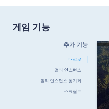
게임 기능
추가 기능
매크로
멀티 인스턴스
멀티 인스턴스 동기화
스크립트