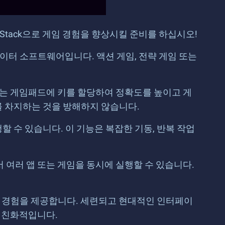
Stack으로 게임 경험을 향상시킬 준비를 하십시오!
레이터 소프트웨어입니다. 액션 게임, 전략 게임 또는
드 또는 게임패드에 키를 할당하여 정확도를 높이고 게
를 차지하는 것을 방해하지 않습니다.
행할 수 있습니다. 이 기능은 복잡한 기동, 반복 작업
서 여러 앱 또는 게임을 동시에 실행할 수 있습니다.
 게임 경험을 제공합니다. 세련되고 현대적인 인터페이
자 친화적입니다.