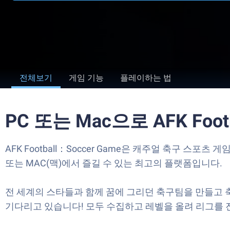
전체보기
게임 기능
플레이하는 법
PC 또는 Mac으로 AFK Foo
AFK Football：Soccer Game은 캐주얼 축구 스포츠 
또는 MAC(맥)에서 즐길 수 있는 최고의 플랫폼입니다.
전 세계의 스타들과 함께 꿈에 그리던 축구팀을 만들고 
기다리고 있습니다! 모두 수집하고 레벨을 올려 리그를 진행해 