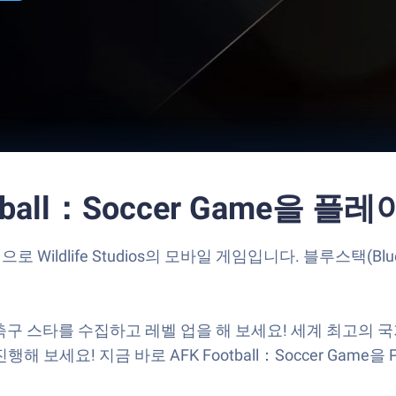
tball：Soccer Game을 
게임으로 Wildlife Studios의 모바일 게임입니다. 블루스택
축구 스타를 수집하고 레벨 업을 해 보세요! 세계 최고의 
보세요! 지금 바로 AFK Football：Soccer Game