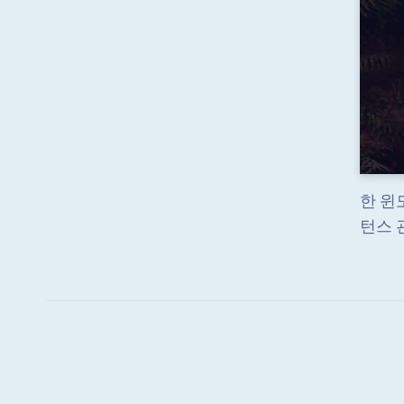
한 윈도
턴스 