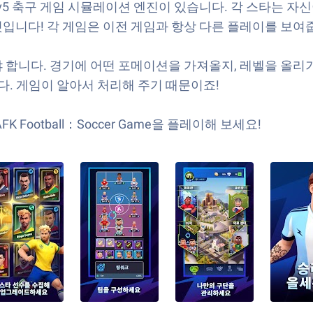
쉬운 5v5 축구 게임 시뮬레이션 엔진이 있습니다. 각 스타는
입니다! 각 게임은 이전 게임과 항상 다른 플레이를 보여
 합니다. 경기에 어떤 포메이션을 가져올지, 레벨을 올리기
. 게임이 알아서 처리해 주기 때문이죠!
ootball：Soccer Game을 플레이해 보세요!