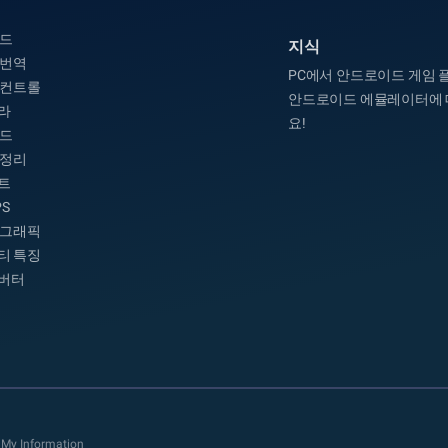
모드
지식
 번역
PC에서 안드로이드 게임 
 컨트롤
안드로이드 에뮬레이터에 
라
요!
모드
 정리
트
PS
 그래픽
티 특징
컨버터
 My Information