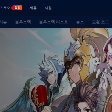
스토어
제휴
지원
할인
 리뷰
블루스택
블루스택 리스트
뉴스
교환 코드