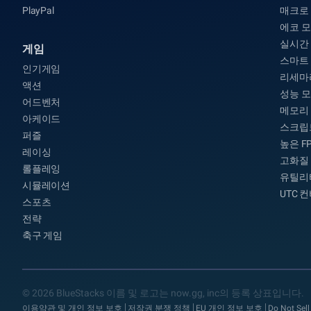
PlayPal
매크로
에코 
실시간
게임
스마트
인기게임
리세마
액션
성능 
어드벤처
메모리
아케이드
스크립
퍼즐
높은 F
레이싱
고화질
롤플레잉
유틸리
시뮬레이션
UTC 
스포츠
전략
축구 게임
© 2026 BlueStacks 이름 및 로고는 now.gg, inc의 등록 상표입니다.
이용약관 및 개인 정보 보호
저작권 분쟁 정책
EU 개인 정보 보호
Do Not Sell