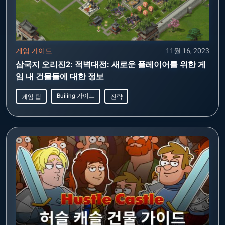
게임 가이드
11월 16, 2023
삼국지 오리진2: 적벽대전: 새로운 플레이어를 위한 게
임 내 건물들에 대한 정보
Builing 가이드
게임 팁
전략