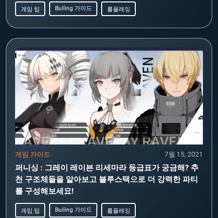
Builing 가이드
게임 팁
롤플레잉
게임 가이드
7월 15, 2021
퍼니싱 : 그레이 레이븐 리세마라 등급표가 궁금해? 추
천 구조체들을 알아보고 블루스택으로 더 강력한 파티
를 구성해보세요!
Builing 가이드
게임 팁
롤플레잉