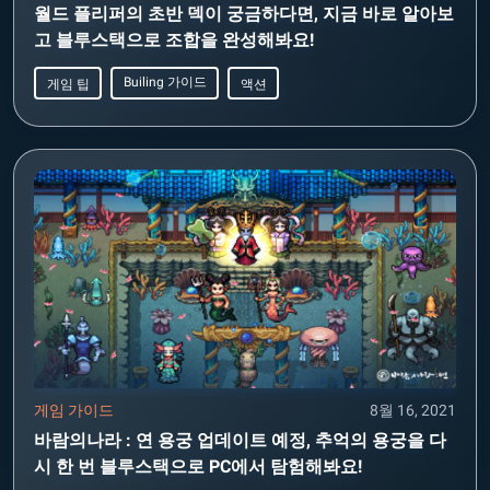
월드 플리퍼의 초반 덱이 궁금하다면, 지금 바로 알아보
고 블루스택으로 조합을 완성해봐요!
Builing 가이드
게임 팁
액션
게임 가이드
8월 16, 2021
바람의나라 : 연 용궁 업데이트 예정, 추억의 용궁을 다
시 한 번 블루스택으로 PC에서 탐험해봐요!