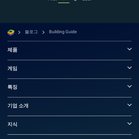
블로그
Building Guide
제품
게임
특징
기업 소개
지식