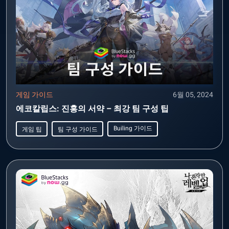
게임 가이드
6월 05, 2024
에코칼립스: 진홍의 서약 – 최강 팀 구성 팁
Builing 가이드
게임 팁
팀 구성 가이드