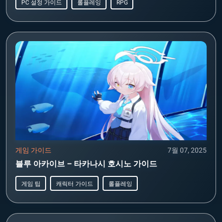
PC 설정 가이드
롤플레잉
RPG
게임 가이드
7월 07, 2025
블루 아카이브 – 타카나시 호시노 가이드
게임 팁
캐릭터 가이드
롤플레잉