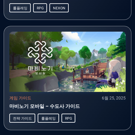
롤플레잉
RPG
NEXON
게임 가이드
6월 25, 2025
마비노기 모바일 – 수도사 가이드
전략 가이드
롤플레잉
RPG