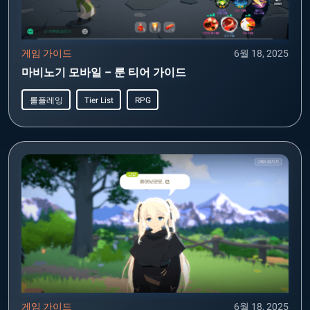
게임 가이드
6월 18, 2025
마비노기 모바일 – 룬 티어 가이드
롤플레잉
Tier List
RPG
게임 가이드
6월 18, 2025