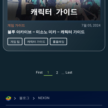
게임 가이드
7월 05, 2024
블루 아카이브 – 미소노 미카 – 캐릭터 가이드
게임 팁
캐릭터 가이드
롤플레잉
...
First
1
Last
2
블로그
NEXON