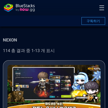
구독하기
NEXON
114 총 결과 중 1-13 개 표시