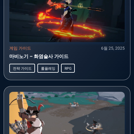
게임 가이드
6월 25, 2025
마비노기 – 화염술사 가이드
전략 가이드
롤플레잉
RPG