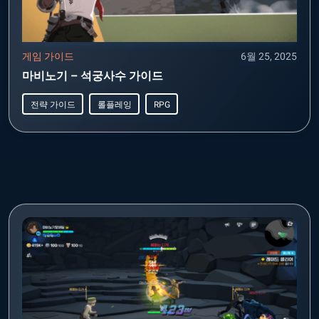
게임 가이드
6월 25, 2025
마비노기 – 석궁사수 가이드
전략 가이드
롤플레잉
RPG