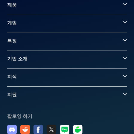
제품
게임
특징
기업 소개
지식
지원
팔로잉 하기