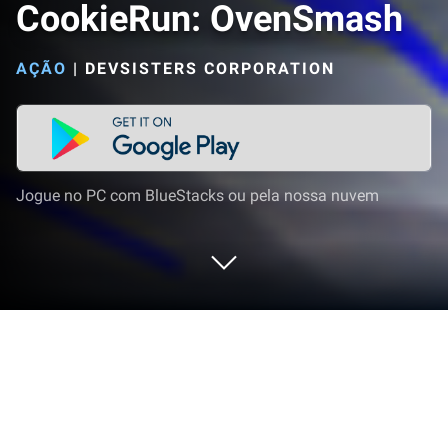
CookieRun: OvenSmash
AÇÃO
|
DEVSISTERS CORPORATION
Jogue no PC com BlueStacks ou pela nossa nuvem
Jogue CookieRun: OvenSmash no PC
ou Mac