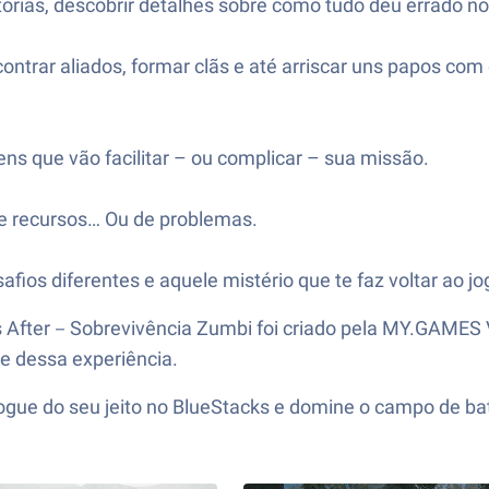
tórias, descobrir detalhes sobre como tudo deu errado 
contrar aliados, formar clãs e até arriscar uns papos c
ns que vão facilitar – ou complicar – sua missão.
e recursos… Ou de problemas.
fios diferentes e aquele mistério que te faz voltar ao j
ys After－Sobrevivência Zumbi foi criado pela MY.GAME
he dessa experiência.
ue do seu jeito no BlueStacks e domine o campo de ba