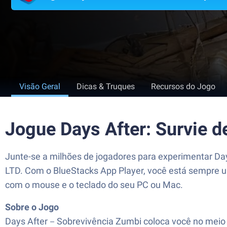
Visão Geral
Dicas & Truques
Recursos do Jogo
Jogue Days After: Survie 
Junte-se a milhões de jogadores para experimentar
LTD. Com o BlueStacks App Player, você está sempre u
com o mouse e o teclado do seu PC ou Mac.
Sobre o Jogo
Days After－Sobrevivência Zumbi coloca você no meio 