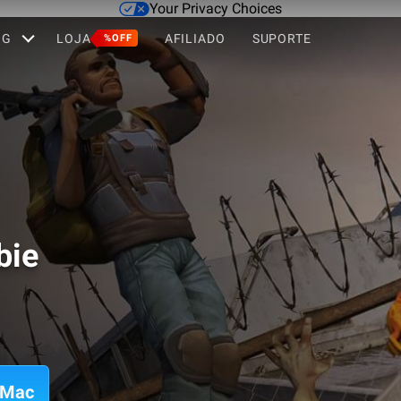
Your Privacy Choices
OG
LOJA
AFILIADO
SUPORTE
%OFF
bie
 Mac