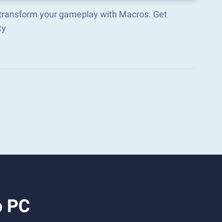
 transform your gameplay with Macros. Get
ty
o PC