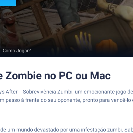
Como Jogar?
de Zombie no PC ou Mac
 Days After－Sobrevivência Zumbi, um emocionante jogo
m passo à frente do seu oponente, pronto para vencê-lo 
de um mundo devastado por uma infestação zumbi. Sabe