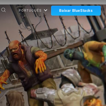
Baixar BlueStacks
PORTUGUÊS