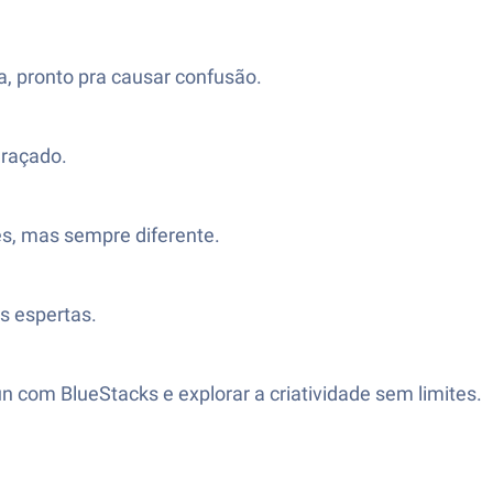
ora, pronto pra causar confusão.
graçado.
les, mas sempre diferente.
s espertas.
n com BlueStacks e explorar a criatividade sem limites.