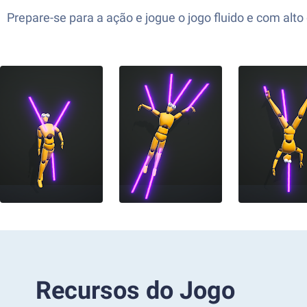
Prepare-se para a ação e jogue o jogo fluido e com al
Recursos do Jogo