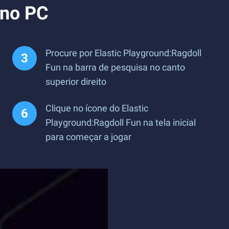
 no PC
Procure por Elastic Playground:Ragdoll
Fun na barra de pesquisa no canto
superior direito
Clique no ícone do Elastic
Playground:Ragdoll Fun na tela inicial
para começar a jogar