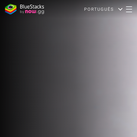
PORTUGUÊS