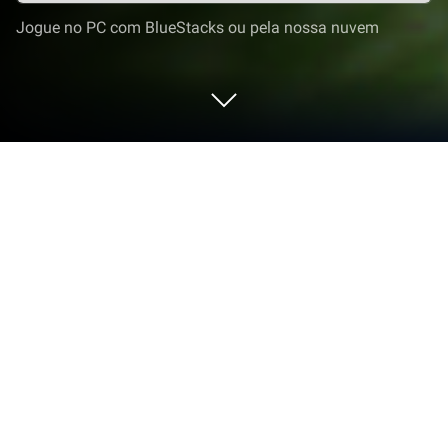
Jogue no PC com BlueStacks ou pela nossa nuvem
Jogue Dino Tamers - Jurassic MMO
no PC ou Mac
Dino Tamers – Jurassic MMO dá vida ao gênero
Aventura e apresenta desafios emocionantes para
os jogadores. Desenvolvido por Foxie Ventures, este
jogo Android é melhor experimentado no
BlueStacks, o player de aplicativos número 1 do
mundo para usuários de PC e Mac.