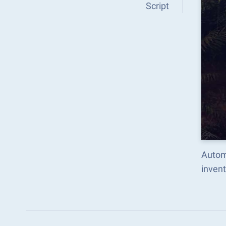
Script
Autom
inven