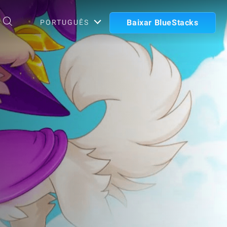
Baixar BlueStacks
PORTUGUÊS