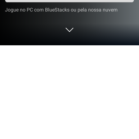
Jogue no PC com BlueStacks ou pela nossa nuvem
Jogue Obby Prison Escape from Barry
no PC ou Mac
Traga o seu melhor nível de jogo para Obby Prison
Escape from Barry, a sensação dos jogos de
Aventura desenvolvido por Kids Games LLC. Dê ao
seu jogo o boost com controles de jogo precisos,
gráficos e altos FPS e recursos de primeira linha no
seu PC ou Mac com o BlueStacks.