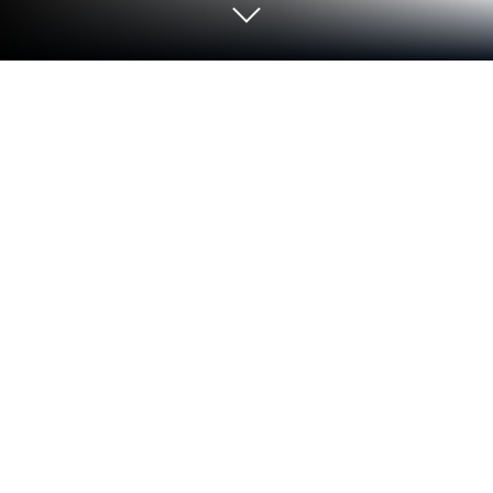
Jogue Chess King (Xadrez e táticas)
no PC ou Mac
Dos inovadores e criadores da Chess King, Chess
King (Xadrez e táticas) é outra adição divertida ao
mundo dos jogos de Tabuleiro. Vá além da tela do
seu celular e jogue em uma tela maior e melhor no
seu PC ou Mac. Uma experiência empolgante
espera por você.
Sobre o Jogo
Chess King (Xadrez e táticas) é um fascinante jogo
de tabuleiro desenvolvido pela Chess King, que