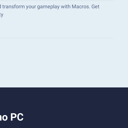
nd transform your gameplay with Macros. Get
ty
no PC