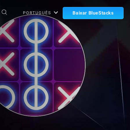
Baixar BlueStacks
PORTUGUÊS