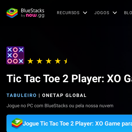
RECURSOS
JOGOS
BL
Tic Tac Toe 2 Player: XO 
TABULEIRO
|
ONETAP GLOBAL
Jogue no PC com BlueStacks ou pela nossa nuvem
Jogue Tic Tac Toe 2 Player: XO Game pa