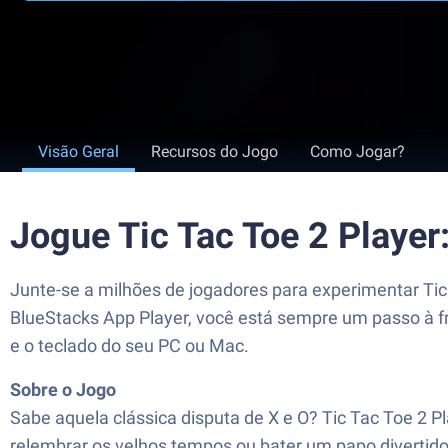
Visão Geral
Recursos do Jogo
Como Jogar?
Jogue Tic Tac Toe 2 Playe
Junte-se a milhões de jogadores para experimentar Ti
BlueStacks App Player, você está sempre um passo à f
e o teclado do seu PC ou Mac.
Sobre o Jogo
Sabe aquela clássica disputa de X e O? Tic Tac Toe 2 
relembrar os velhos tempos ou bater um papo divertido