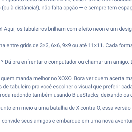
do (ou à distância!), não falta opção — e sempre tem es
Aqui, os tabuleiros brilham com efeito neon e um desig
ha entre grids de 3×3, 6×6, 9×9 ou até 11×11. Cada forma
? Dá pra enfrentar o computador ou chamar um amigo. D
ja quem manda melhor no XOXO. Bora ver quem acerta m
 de tabuleiro pra você escolher o visual que preferir cad
o roda redondo também usando BlueStacks, deixando os c
unto em meio a uma batalha de X contra O, essa versão n
s, convide seus amigos e embarque em uma nova aventu