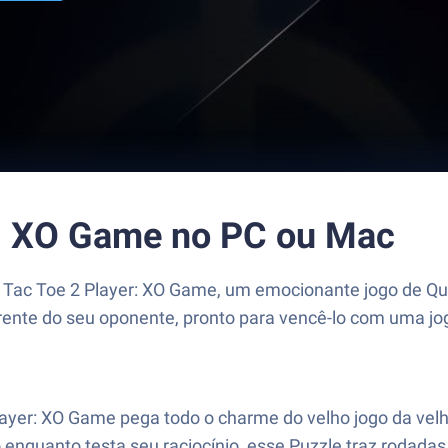
r: XO Game no PC ou Mac
c Tac Toe 2 Player: XO Game, um emocionante jogo de Q
rente do seu oponente, pronto para vencê-lo com uma jo
Player: XO Game pega todo o charme do velho jogo da ve
 enquanto testa seu raciocínio, esse Puzzle traz rodadas