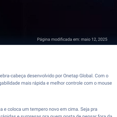
Página modificada em
:
maio 12, 2025
uebra-cabeça desenvolvido por Onetap Global. Com o
gabilidade mais rápida e melhor controle com o mouse
lha e coloca um tempero novo em cima. Seja pra
 rápidas e surpresas pra quem gosta de pensar fora da